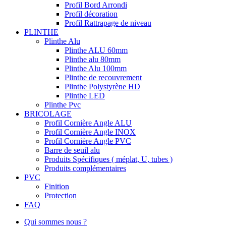
Profil Bord Arrondi
Profil décoration
Profil Rattrapage de niveau
PLINTHE
Plinthe Alu
Plinthe ALU 60mm
Plinthe alu 80mm
Plinthe Alu 100mm
Plinthe de recouvrement
Plinthe Polystyrène HD
Plinthe LED
Plinthe Pvc
BRICOLAGE
Profil Cornière Angle ALU
Profil Cornière Angle INOX
Profil Cornière Angle PVC
Barre de seuil alu
Produits Spécifiques ( méplat, U, tubes )
Produits complémentaires
PVC
Finition
Protection
FAQ
Qui sommes nous ?