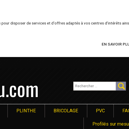
 pour disposer de services et d'offres adaptés à vos centres d'intérêts ainsi
EN SAVOIR PL
lu.com
PLINTHE
BRICOLAGE
PVC
FA
Profilés sur mesu