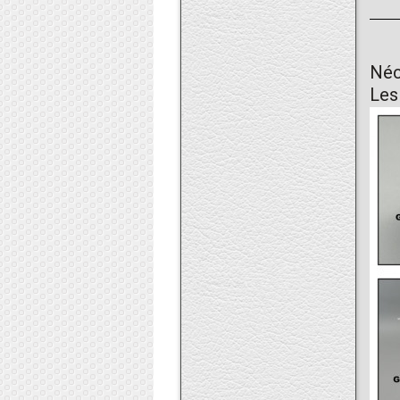
Néc
Les