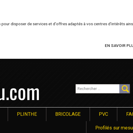
 pour disposer de services et d'offres adaptés à vos centres d'intérêts ainsi
EN SAVOIR PL
lu.com
PLINTHE
BRICOLAGE
PVC
FA
Profilés sur mesu