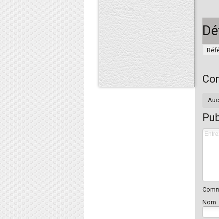
Dé
Réf
Co
Auc
Pub
Comme
Nom