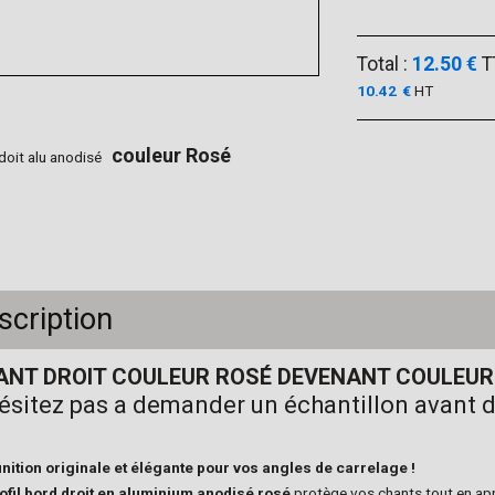
Total :
12.50 €
T
10.42
€
HT
couleur Rosé
doit alu anodisé
scription
ANT DROIT COULEUR ROSÉ DEVENANT COULEUR
ésitez pas a demander un échantillon avant
inition originale et élégante pour vos angles de carrelage !
ofil bord droit en aluminium anodisé rosé
protège vos chants tout en ap