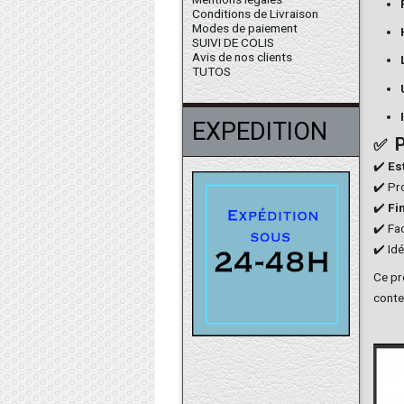
Conditions de Livraison
Modes de paiement
SUIVI DE COLIS
Avis de nos clients
TUTOS
EXPEDITION
P
✅
✔️
Es
✔️ Pr
✔️
Fi
✔️ Fa
✔️ Id
Ce pr
conte