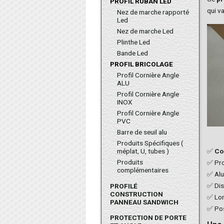
PROFIL RUBAN LED
qui v
Nez de marche rapporté
Led
Nez de marche Led
Plinthe Led
Bande Led
PROFIL BRICOLAGE
Profil Cornière Angle
ALU
Profil Cornière Angle
INOX
Profil Cornière Angle
PVC
Barre de seuil alu
Produits Spécifiques (
méplat, U, tubes )
✅
Co
Produits
✅ Pro
complémentaires
✅ Alu
✅ Dis
PROFILÉ
CONSTRUCTION
✅ Lo
PANNEAU SANDWICH
✅ Pos
PROTECTION DE PORTE