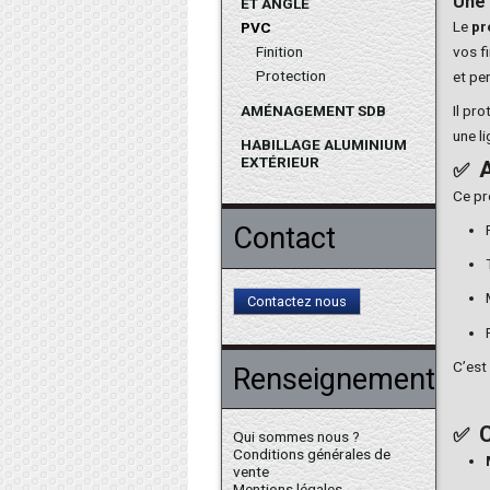
Une 
ET ANGLE
Le
pr
PVC
vos f
Finition
Protection
et pe
Il pr
AMÉNAGEMENT SDB
une l
HABILLAGE ALUMINIUM
EXTÉRIEUR
A
✅
Ce pro
Contact
Contactez nous
C’est
Renseignements
C
✅
Qui sommes nous ?
Conditions générales de
vente
Mentions légales