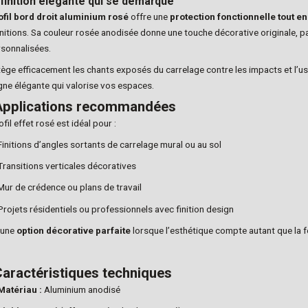
finition élégante qui se démarque
ofil bord droit aluminium rosé
offre une
protection fonctionnelle tout e
initions. Sa couleur rosée anodisée donne une touche décorative originale, 
rsonnalisées.
otège efficacement les chants exposés du carrelage contre les impacts et l’u
igne élégante qui valorise vos espaces.
pplications recommandées
fil effet rosé est idéal pour :
Finitions d’angles sortants de carrelage mural ou au sol
Transitions verticales décoratives
Mur de crédence ou plans de travail
Projets résidentiels ou professionnels avec finition design
 une
option décorative parfaite
lorsque l’esthétique compte autant que la f
aractéristiques techniques
Matériau :
Aluminium anodisé