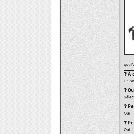
que l
❓ À 
Un bo
❓ Qu
Sélec
❓ Pe
Oui — 
❓ Pe
Oui, 