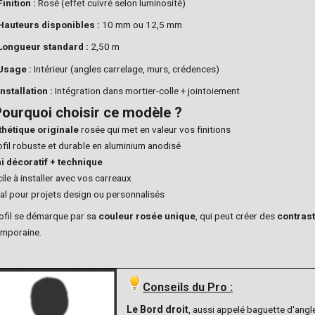
Finition :
Rosé (effet cuivré selon luminosité)
Hauteurs disponibles :
10 mm ou 12,5 mm
Longueur standard :
2,50 m
Usage :
Intérieur (angles carrelage, murs, crédences)
Installation :
Intégration dans mortier-colle + jointoiement
ourquoi choisir ce modèle ?
thétique originale
rosée qui met en valeur vos finitions
ofil robuste et durable en aluminium anodisé
ni décoratif + technique
cile à installer avec vos carreaux
éal pour projets design ou personnalisés
ofil se démarque par sa
couleur rosée unique
, qui peut créer des
contras
mporaine.
Conseils du Pro :
Le Bord droit
, aussi appelé baguette d'angle