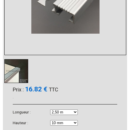
16.82 €
Prix :
TTC
.
Longueur :
Hauteur :